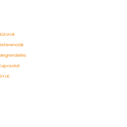
Aloldalak
Bútorok
Referenciák
Megrendelés
Kapcsolat
GY.I.K.