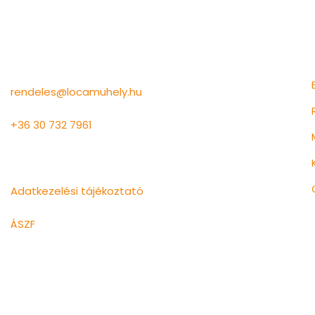
Információk
rendeles@locamuhely.hu
+36 30 732 7961
Lócaműhely Kft.
Adatkezelési tájékoztató
ÁSZF
©2024 Lócaműhely | Minden jog fenntartva.