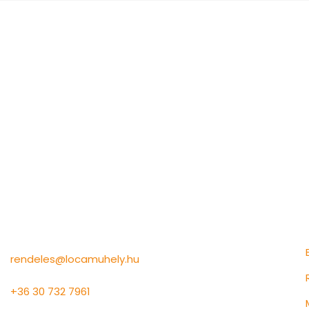
Információk
rendeles@locamuhely.hu
+36 30 732 7961