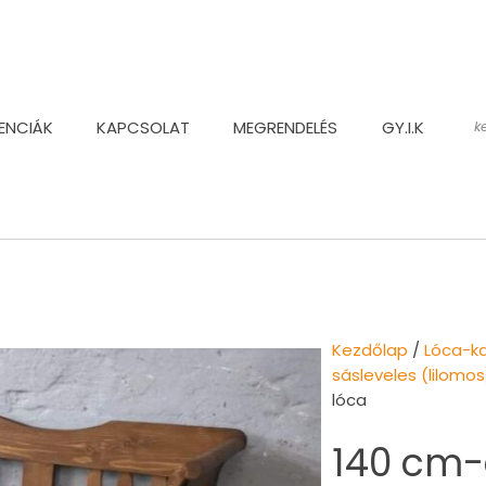
ENCIÁK
KAPCSOLAT
MEGRENDELÉS
GY.I.K
Kezdőlap
/
Lóca-k
sásleveles (lilomo
lóca
140 cm-