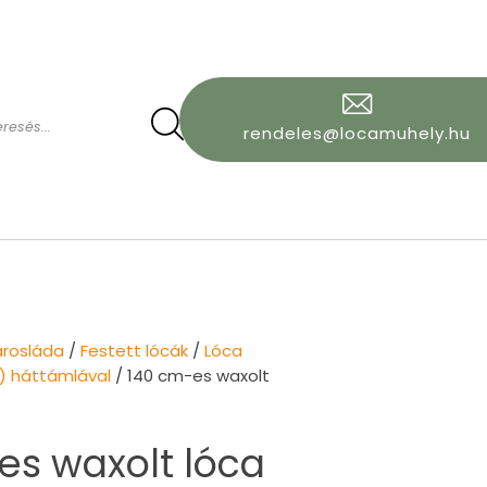
rendeles@locamuhely.hu
arosláda
/
Festett lócák
/
Lóca
s) háttámlával
/ 140 cm-es waxolt
es waxolt lóca