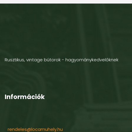
Rusztikus, vintage bútorok - hagyománykedvelőknek
Információk
rendeles@locamuhely.hu