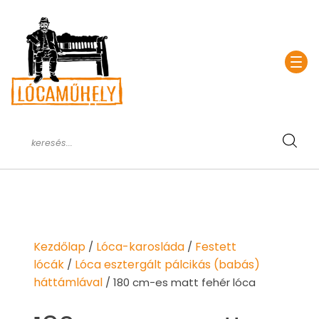
Kezdőlap
Lóca-karosláda
Festett
/
/
lócák
Lóca esztergált pálcikás (babás)
/
háttámlával
/ 180 cm-es matt fehér lóca