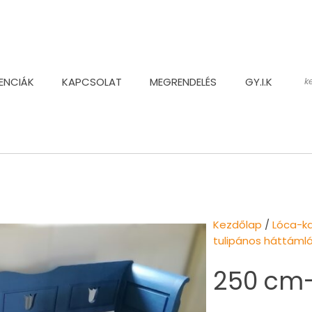
ENCIÁK
KAPCSOLAT
MEGRENDELÉS
GY.I.K
Kezdőlap
/
Lóca-k
tulipános háttámlá
250 cm-