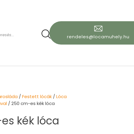
rendeles@locamuhely.hu
arosláda
/
Festett lócák
/
Lóca
val
/ 250 cm-es kék lóca
es kék lóca