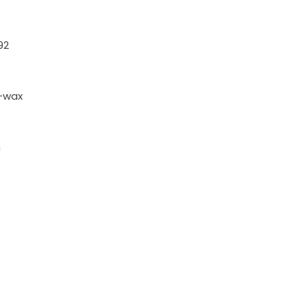
92
k+wax
m