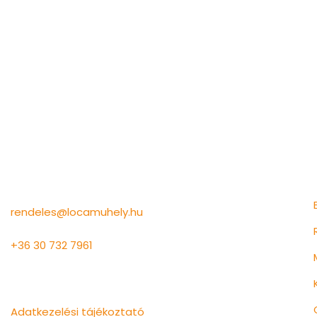
Információk
rendeles@locamuhely.hu
+36 30 732 7961
Lócaműhely Kft.
Adatkezelési tájékoztató