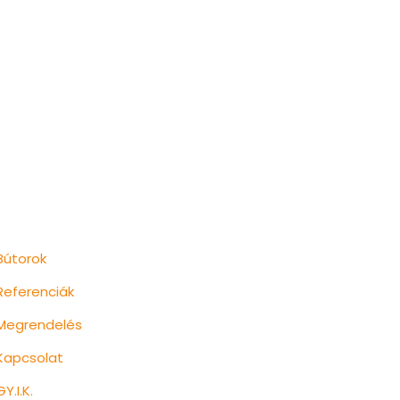
Aloldalak
Bútorok
Referenciák
Megrendelés
Kapcsolat
GY.I.K.