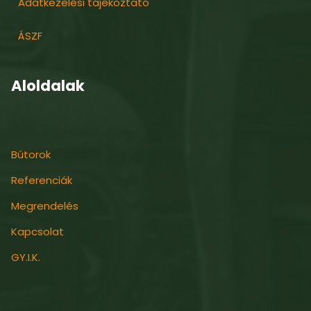
Adatkezelési tájékoztató
ÁSZF
Aloldalak
Bútorok
Referenciák
Megrendelés
Kapcsolat
GY.I.K.