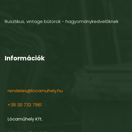
Rusztikus, vintage bútorok - hagyománykedvelőknek
Információk
rendeles@locamuhely.hu
+36 30 732 7961
Lócaműhely Kft.