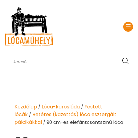
Kezdőlap
Lóca-karosláda
Festett
/
/
lócák
Betétes (kazettás) lóca esztergált
/
pálcikákkal
/ 90 cm-es elefántcsontszínű lóca