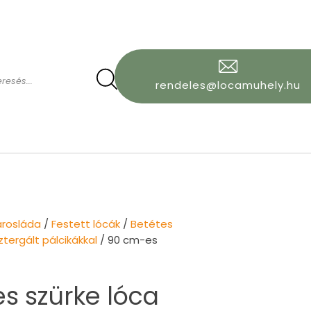
rendeles@locamuhely.hu
arosláda
/
Festett lócák
/
Betétes
tergált pálcikákkal
/ 90 cm-es
s szürke lóca