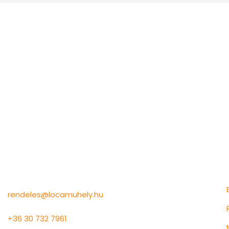
Információk
rendeles@locamuhely.hu
+36 30 732 7961