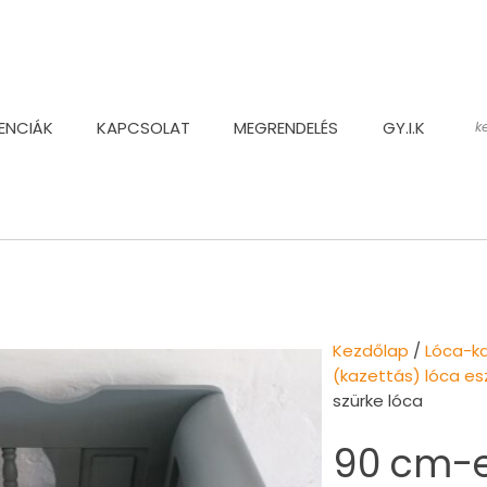
ENCIÁK
KAPCSOLAT
MEGRENDELÉS
GY.I.K
Kezdőlap
/
Lóca-k
(kazettás) lóca esz
szürke lóca
90 cm-e