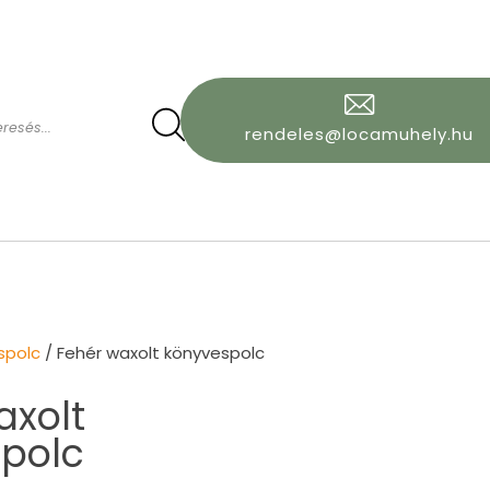
rendeles@locamuhely.hu
spolc
/ Fehér waxolt könyvespolc
axolt
polc