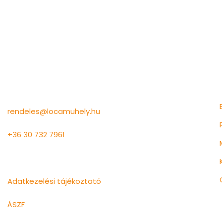
Információk
rendeles@locamuhely.hu
+36 30 732 7961
Lócaműhely Kft.
Adatkezelési tájékoztató
ÁSZF