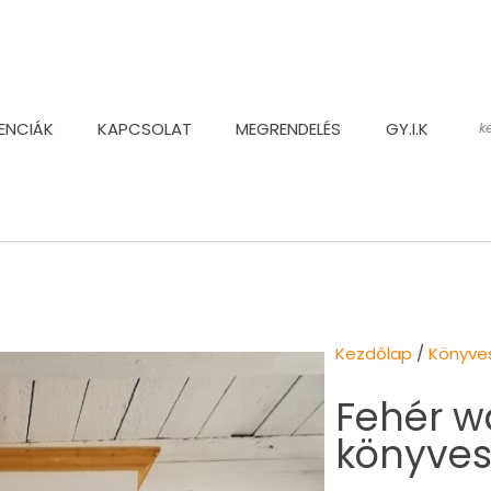
ENCIÁK
KAPCSOLAT
MEGRENDELÉS
GY.I.K
Kezdőlap
/
Könyve
Fehér w
könyves