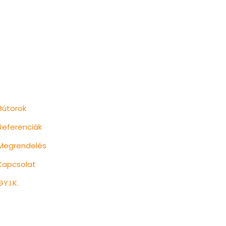
Aloldalak
Bútorok
Referenciák
Megrendelés
Kapcsolat
GY.I.K.