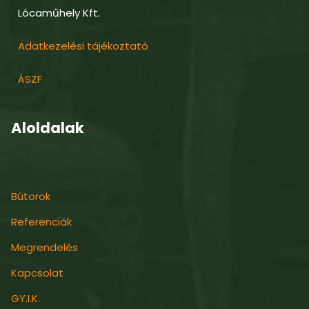
Lócaműhely Kft.
Adatkezelési tájékoztató
ÁSZF
Aloldalak
Bútorok
Referenciák
Megrendelés
Kapcsolat
GY.I.K.