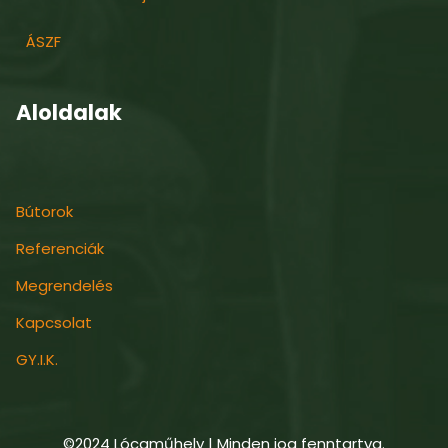
ÁSZF
Aloldalak
Bútorok
Referenciák
Megrendelés
Kapcsolat
GY.I.K.
©2024 Lócaműhely | Minden jog fenntartva.