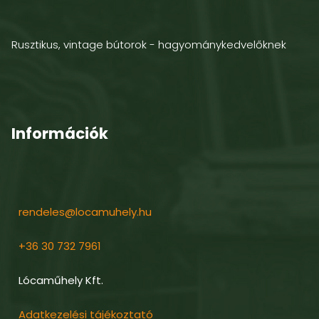
Rusztikus, vintage bútorok - hagyománykedvelőknek
Információk
rendeles@locamuhely.hu
+36 30 732 7961
Lócaműhely Kft.
Adatkezelési tájékoztató