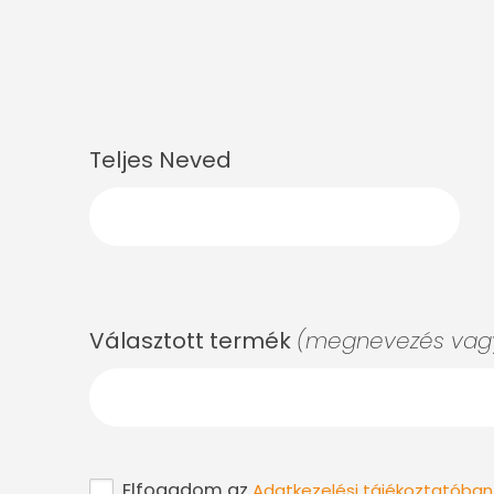
Teljes Neved
Választott termék
(megnevezés vagy
Elfogadom az
Adatkezelési tájékoztatóban