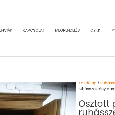
ENCIÁK
KAPCSOLAT
MEGRENDELÉS
GY.I.K
Kezdőlap
/
Ruháss
ruhásszekrény bar
Osztott 
ruhássz