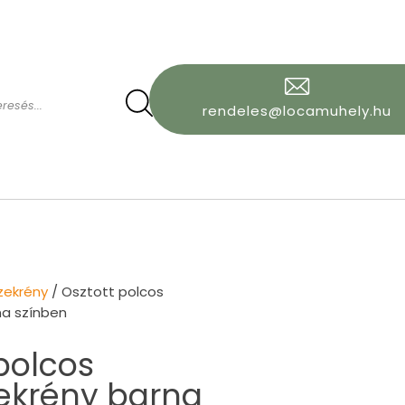
rendeles@locamuhely.hu
zekrény
/ Osztott polcos
na színben
polcos
ekrény barna