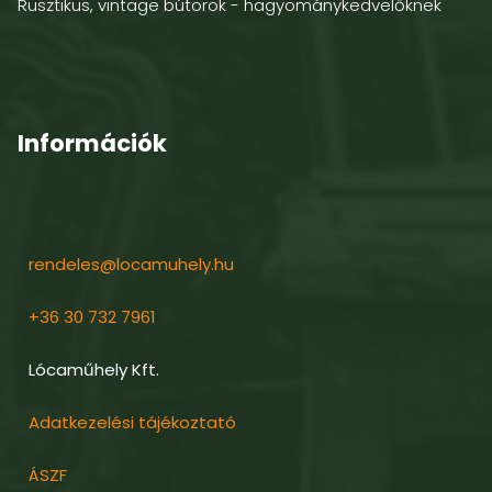
Rusztikus, vintage bútorok - hagyománykedvelőknek
Információk
rendeles@locamuhely.hu
+36 30 732 7961
Lócaműhely Kft.
Adatkezelési tájékoztató
ÁSZF